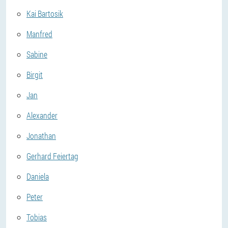
Kai Bartosik
Manfred
Sabine
Birgit
Jan
Alexander
Jonathan
Gerhard Feiertag
Daniela
Peter
Tobias